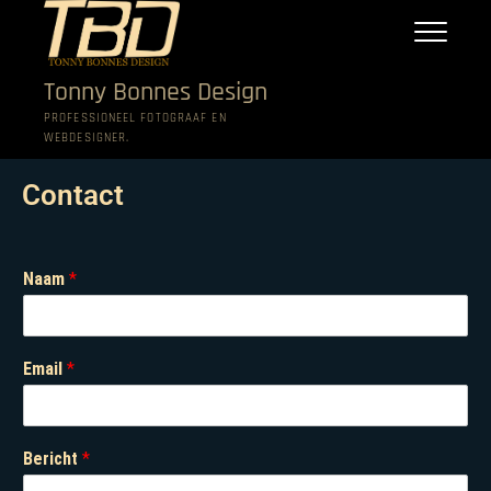
Tonny Bonnes Design
PROFESSIONEEL FOTOGRAAF EN
WEBDESIGNER.
Contact
Naam
*
Email
*
Bericht
*