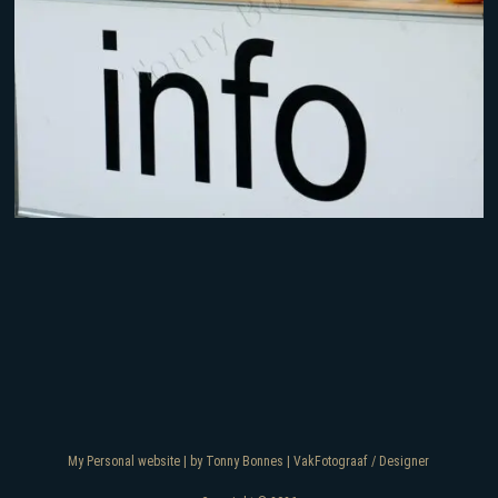
My Personal website | by Tonny Bonnes | VakFotograaf / Designer