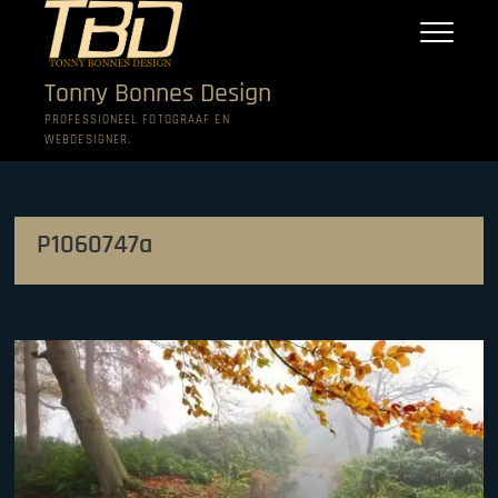
Ga
naar
de
inhoud
Tonny Bonnes Design
PROFESSIONEEL FOTOGRAAF EN
WEBDESIGNER.
P1060747a