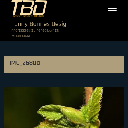
Ga
naar
de
inhoud
Tonny Bonnes Design
PROFESSIONEEL FOTOGRAAF EN
WEBDESIGNER.
IMG_2580a