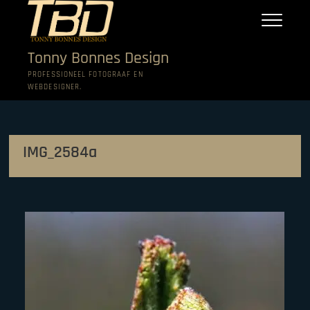
Ga
naar
de
inhoud
Tonny Bonnes Design
PROFESSIONEEL FOTOGRAAF EN
WEBDESIGNER.
IMG_2584a