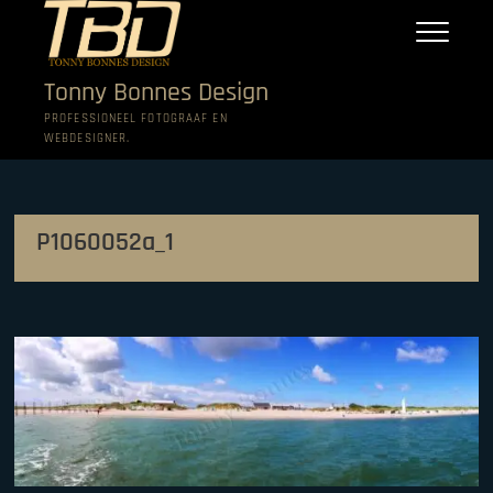
Ga
naar
de
inhoud
Tonny Bonnes Design
PROFESSIONEEL FOTOGRAAF EN
WEBDESIGNER.
P1060052a_1