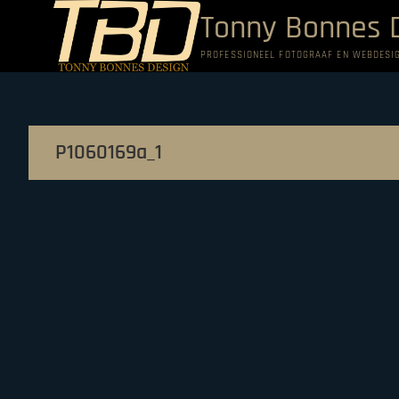
Ga
Tonny Bonnes 
naar
de
PROFESSIONEEL FOTOGRAAF EN WEBDESI
inhoud
P1060169a_1