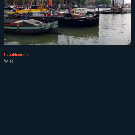
Bericht
Gepubliceerd in
%titel
navigatie