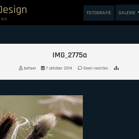
Design
FOTOGRAFIE
GALERIE
GNER.
IMG_2775a
beheer
7 oktober 2014
Geen reacties