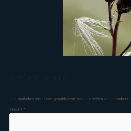
Geef een reactie
Je e-mailadres wordt niet gepubliceerd.
Vereiste velden zijn gemarkeer
Reactie
*