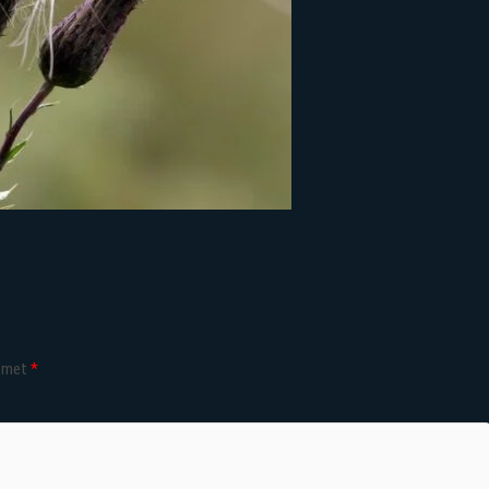
d met
*