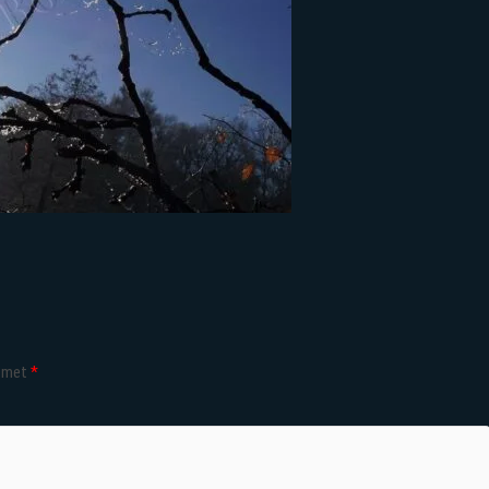
d met
*