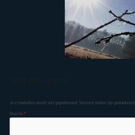
Geef een reactie
Je e-mailadres wordt niet gepubliceerd.
Vereiste velden zijn gemarkeer
Reactie
*