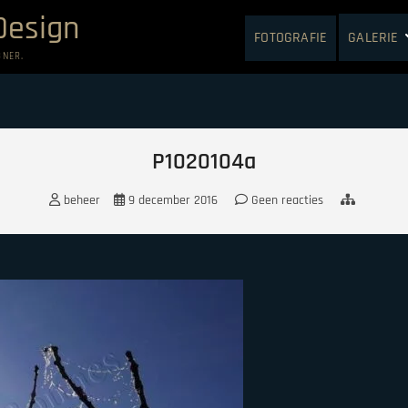
Design
FOTOGRAFIE
GALERIE
GNER.
P1020104a
beheer
9 december 2016
Geen reacties